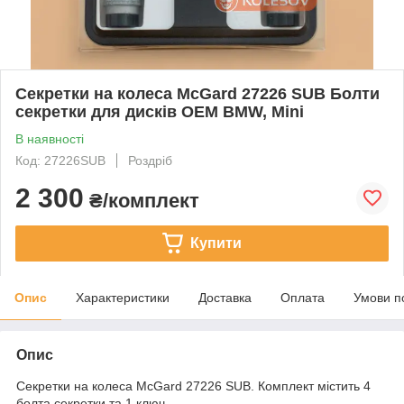
Секретки на колеса McGard 27226 SUB Болти
секретки для дисків OEM BMW, Mini
В наявності
Код: 27226SUB
Роздріб
2 300
₴/комплект
Купити
Опис
Характеристики
Доставка
Оплата
Умови п
Опис
Секретки на колеса McGard 27226 SUB. Комплект містить 4
болта секретки та 1 ключ.