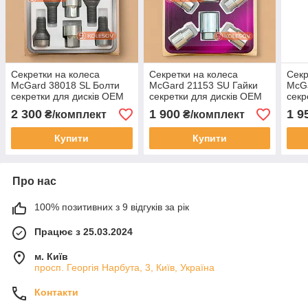
Секретки на колеса
Секретки на колеса
Секр
McGard 38018 SL Болти
McGard 21153 SU Гайки
McGa
секретки для дисків OEM
секретки для дисків OEM
секр
Audi Mercedes Volkswagen
Infinity
BMW 
2 300
1 900
1 9
₴/комплект
₴/комплект
Skoda
Купити
Купити
Про нас
100% позитивних з 9 відгуків за рік
Працює з 25.03.2024
м. Київ
просп. Георгія Нарбута, 3, Київ, Україна
Контакти