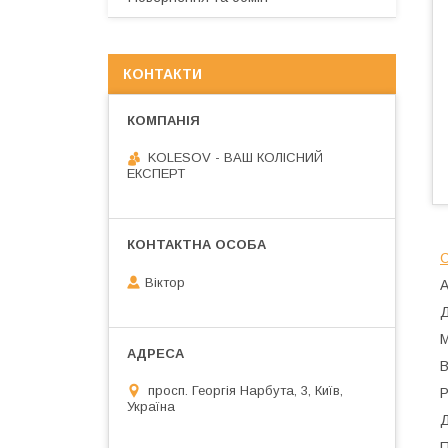
КОНТАКТИ
KOLESOV - ВАШ КОЛІСНИЙ
ЕКСПЕРТ
С
Віктор
А
Д
М
В
просп. Георгія Нарбута, 3, Київ,
Р
Україна
Д
П