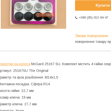
Купити
+380 (95) 013-94-47
повернення товару п
екретки на колеса
McGard 25167 SU. Комплект містить 4 гайки секре
ртикул: 25167SU The Original
іаметр та крок різьблення: M14x1,5
онтажна посадка: Сфера R14
исота гайки: 22,7 мм
озмір ключа: 19 мм
іаметр ключа: 27,7 мм
окриття: Хром