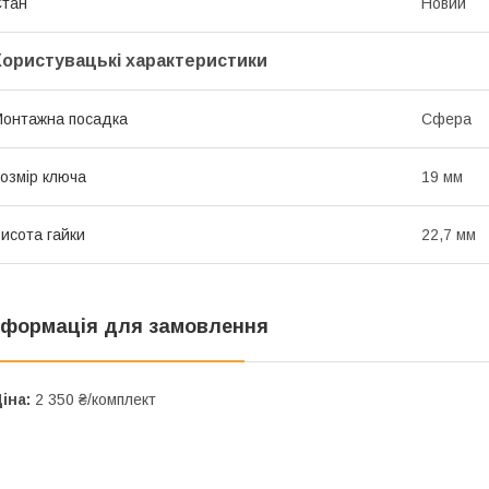
Стан
Новий
Користувацькі характеристики
онтажна посадка
Сфера
озмір ключа
19 мм
исота гайки
22,7 мм
нформація для замовлення
іна:
2 350 ₴/комплект