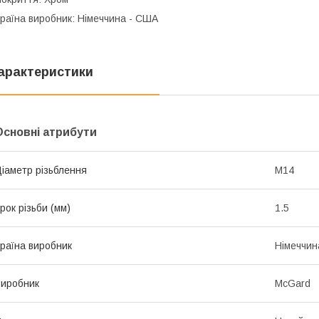
раїна виробник: Німеччина - США
арактеристики
Основні атрибути
іаметр різьблення
M14
рок різьби (мм)
1.5
раїна виробник
Німеччин
иробник
McGard