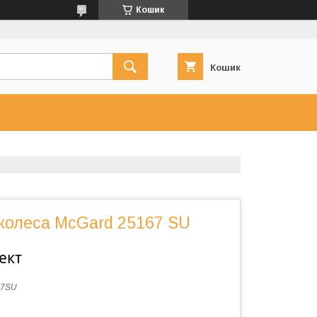
Кошик
Кошик
 колеса McGard 25167 SU
ект
67SU