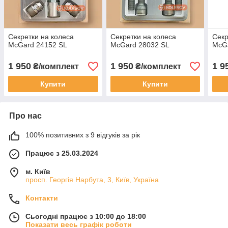
Секретки на колеса
Секретки на колеса
Секр
McGard 24152 SL
McGard 28032 SL
McG
1 950
1 950
1 9
₴/комплект
₴/комплект
Купити
Купити
Про нас
100% позитивних з 9 відгуків за рік
Працює з 25.03.2024
м. Київ
просп. Георгія Нарбута, 3, Київ, Україна
Контакти
Сьогодні працює з 10:00 до 18:00
Показати весь графік роботи