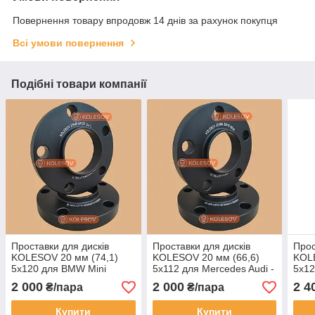
Повернення товару впродовж 14 днів за рахунок покупця
Всі умови повернення
Подібні товари компанії
Проставки для дисків
Проставки для дисків
Прос
KOLESOV 20 мм (74,1)
KOLESOV 20 мм (66,6)
KOLE
5х120 для BMW Mini
5х112 для Mercedes Audi -
5х12
Mini BMW 2018+
2 000
2 000
2 4
₴/пара
₴/пара
Купити
Купити