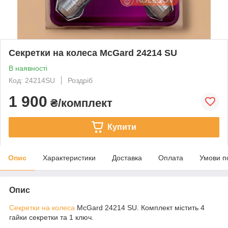
Секретки на колеса McGard 24214 SU
В наявності
Код: 24214SU
Роздріб
1 900
₴/комплект
Купити
Опис
Характеристики
Доставка
Оплата
Умови п
Опис
Секретки на колеса
McGard 24214 SU. Комплект містить 4
гайки секретки та 1 ключ.