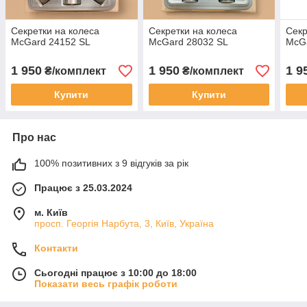
Секретки на колеса
Секретки на колеса
Секр
McGard 24152 SL
McGard 28032 SL
McG
1 950
1 950
1 9
₴/комплект
₴/комплект
Купити
Купити
Про нас
100% позитивних з 9 відгуків за рік
Працює з 25.03.2024
м. Київ
просп. Георгія Нарбута, 3, Київ, Україна
Контакти
Сьогодні працює з 10:00 до 18:00
Показати весь графік роботи